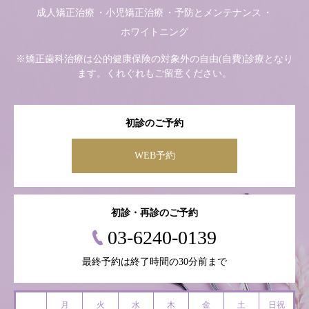
成人矯正治療
小児矯正治療
予防とメンテナンス
ホワイトニング
※矯正歯科治療は公的健康保険の対象外の自由(自費)診療となり
ます。くれぐれもご留意ください。
初診のご予約
WEB予約
初診・再診のご予約
03-6240-0139
最終予約は終了時間の30分前まで
月
火
水
木
金
土
日祝